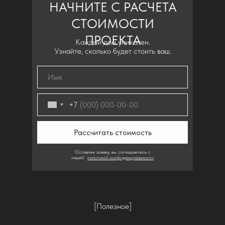
НАЧНИТЕ С РАСЧЕТА
СТОИМОСТИ
ПРОЕКТА
Каждый дом уникален.
Узнайте, сколько будет стоить ваш.
+7
Рассчитать стоимость
Оставляя заявку, вы соглашаетесь с
нашей
политикой конфиденциальности
[Полезное]