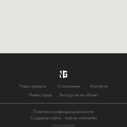
Наши проекты
О компании
Контакты
Инвесторам
Экскурсия на объект
Политика конфинденциальности
Создание сайта - matvei_matvienko
ОГРН 1145331000869